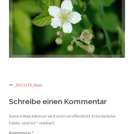
Post
_DSC1178_klein
navigation
Schreibe einen Kommentar
Deine E-Mail-Adresse wird nicht veröffentlicht.
Erforderliche
Felder sind mit
*
markiert
Kommentar
*