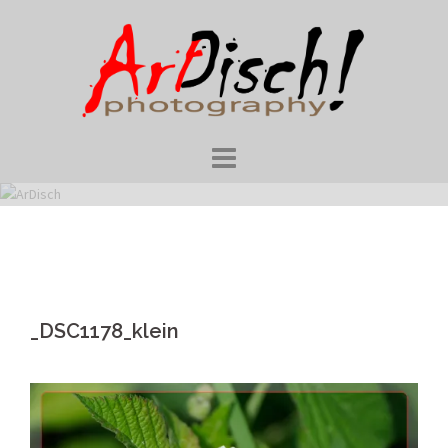
Skip
to
content
_DSC1178_klein