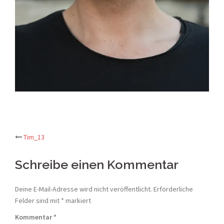
Post
Tim_13
navigation
Schreibe einen Kommentar
Deine E-Mail-Adresse wird nicht veröffentlicht.
Erforderliche
Felder sind mit
*
markiert
Kommentar
*